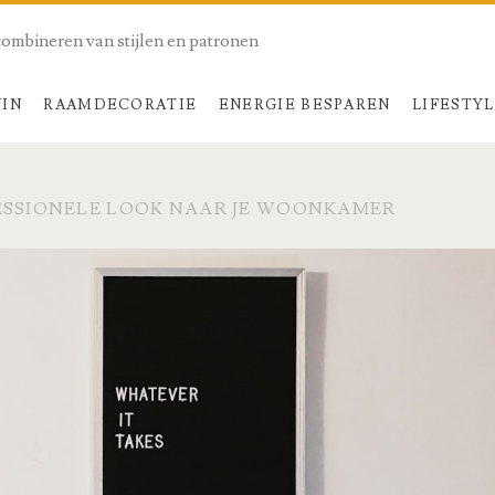
combineren van stijlen en patronen
UIN
RAAMDECORATIE
ENERGIE BESPAREN
LIFESTY
ESSIONELE LOOK NAAR JE WOONKAMER