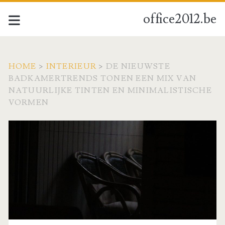
office2012.be
HOME
>
INTERIEUR
>
DE NIEUWSTE
BADKAMERTRENDS TONEN EEN MIX VAN
NATUURLIJKE TINTEN EN MINIMALISTISCHE
VORMEN