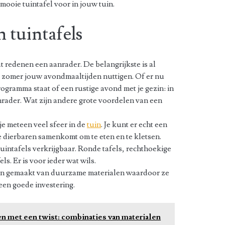
 mooie tuintafel voor in jouw tuin.
 tuintafels
at redenen een aanrader. De belangrijkste is al
e zomer jouw avondmaaltijden nuttigen. Of er nu
ogramma staat of een rustige avond met je gezin: in
anrader. Wat zijn andere grote voordelen van een
 je meteen veel sfeer in de
tuin
. Je kunt er echt een
e dierbaren samenkomt om te eten en te kletsen.
 tuintafels verkrijgbaar. Ronde tafels, rechthoekige
ls. Er is voor ieder wat wils.
zijn gemaakt van duurzame materialen waardoor ze
een goede investering.
 met een twist: combinaties van materialen