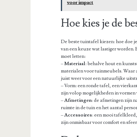
voor impact
Hoe kies je de be
De beste tuintafel kiezen: hoe doe j
van een keuze wat lastiger worden. E
moet letten:
–
Materiaal
: behalve hout en kunst
materialen voor tuinmeubels. Waar al
juist weer voor een natuurlijke uits
– Vorm: een ronde tafel, een vierkant
zijn volop mogelijkheden in vormen vo
–
Afmetingen
: de afmetingen zijn n
ruimte in de tuin en het aantal perso
–
Accessoires
: een mooi tafelkleed
zijn onmisbaar voor comfort en sfeer