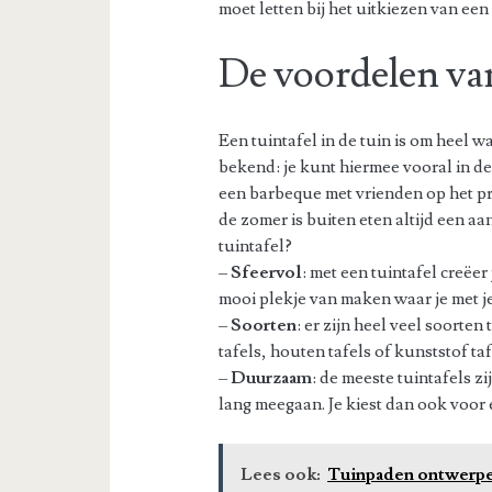
moet letten bij het uitkiezen van een
De voordelen van
Een tuintafel in de tuin is om heel w
bekend: je kunt hiermee vooral in d
een barbeque met vrienden op het pr
de zomer is buiten eten altijd een a
tuintafel?
–
Sfeervol
: met een tuintafel creëer
mooi plekje van maken waar je met j
–
Soorten
: er zijn heel veel soorten
tafels, houten tafels of kunststof tafe
–
Duurzaam
: de meeste tuintafels 
lang meegaan. Je kiest dan ook voor 
Lees ook:
Tuinpaden ontwerpen