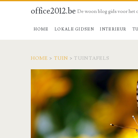
office2012.be
De woon blog gids voor het 
HOME
LOKALE GIDSEN
INTERIEUR
T
HOME
>
TUIN
>
TUINTAFELS