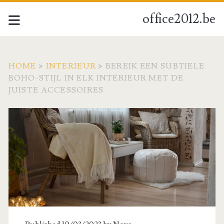
office2012.be
HOME
>
INTERIEUR
>
BEREIK EEN SUBTIELE
BOHO-STIJL IN ELK INTERIEUR MET DE
JUISTE ACCESSOIRES